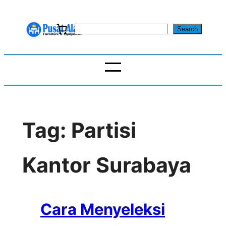
Skip
to
S
Search
content
e
a
r
c
h
Tag:
Partisi
Kantor Surabaya
Cara Menyeleksi