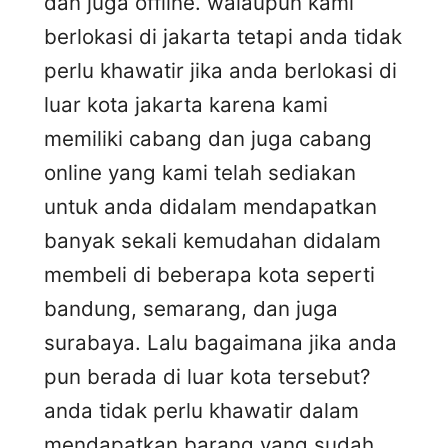
dan juga offline. walaupun kami
berlokasi di jakarta tetapi anda tidak
perlu khawatir jika anda berlokasi di
luar kota jakarta karena kami
memiliki cabang dan juga cabang
online yang kami telah sediakan
untuk anda didalam mendapatkan
banyak sekali kemudahan didalam
membeli di beberapa kota seperti
bandung, semarang, dan juga
surabaya. Lalu bagaimana jika anda
pun berada di luar kota tersebut?
anda tidak perlu khawatir dalam
mendapatkan barang yang sudah