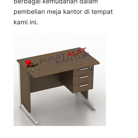
berbagai kemudahan dalam
pembelian meja kantor di tempat
kami ini.