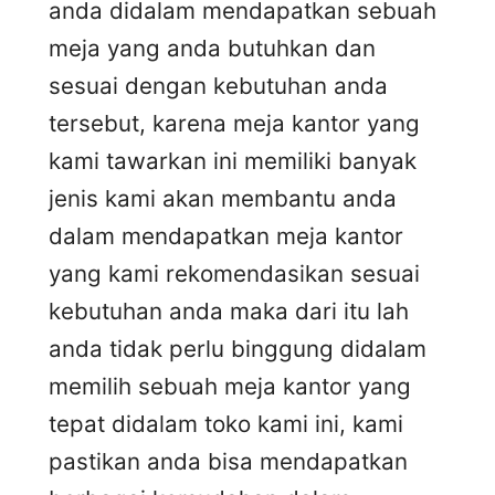
anda didalam mendapatkan sebuah
meja yang anda butuhkan dan
sesuai dengan kebutuhan anda
tersebut, karena meja kantor yang
kami tawarkan ini memiliki banyak
jenis kami akan membantu anda
dalam mendapatkan meja kantor
yang kami rekomendasikan sesuai
kebutuhan anda maka dari itu lah
anda tidak perlu binggung didalam
memilih sebuah meja kantor yang
tepat didalam toko kami ini, kami
pastikan anda bisa mendapatkan