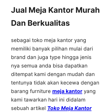
Jual Meja Kantor Murah
Dan Berkualitas
sebagai toko meja kantor yang
memiliki banyak pilihan mulai dari
brand dan juga type hingga jenis
nya semua anda bisa dapatkan
ditempat kami dengan mudah dan
tentunya tidak akan kecewa dengan
barang furniture
meja kantor
yang
kami tawarkan hari ini didalam
sebuah artikel
Toko Meja Kantor