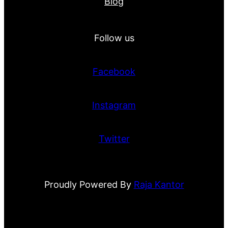
Blog
Follow us
Facebook
Instagram
Twitter
Proudly Powered By
Raja Kantor