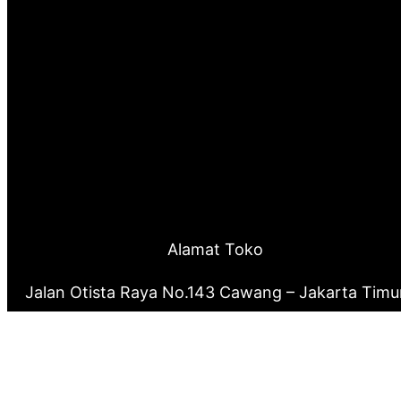
Alamat Toko
Jalan Otista Raya No.143 Cawang – Jakarta Timu
0877 8199 9910
0821 2222 0503