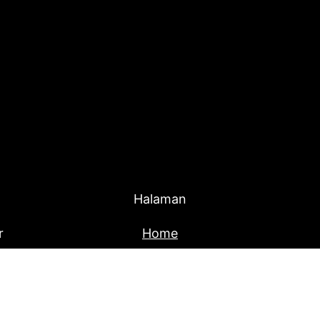
Halaman
r
Home
Produk
About Us
Blog