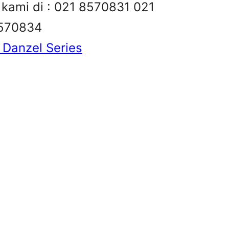
i kami di : 021 8570831 021
8570834
 Danzel Series