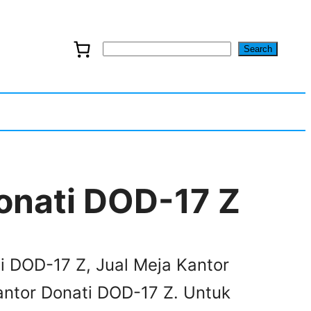
Search
S
e
a
r
c
onati DOD-17 Z
h
ti DOD-17 Z, Jual Meja Kantor
antor Donati DOD-17 Z. Untuk