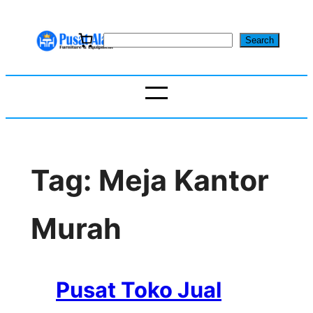
Skip
to
S
Search
content
e
a
r
c
h
Tag:
Meja Kantor
Murah
Pusat Toko Jual