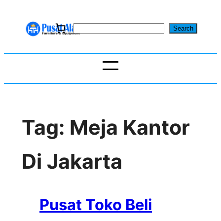
Skip
to
S
Search
content
e
a
r
c
h
Tag:
Meja Kantor
Di Jakarta
Pusat Toko Beli