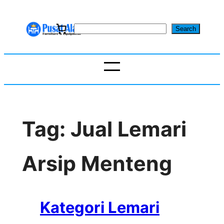
Skip
to
S
Search
content
e
a
r
c
h
Tag:
Jual Lemari
Arsip Menteng
Kategori Lemari