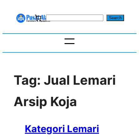
Skip
to
S
Search
content
e
a
r
c
h
Tag:
Jual Lemari
Arsip Koja
Kategori Lemari