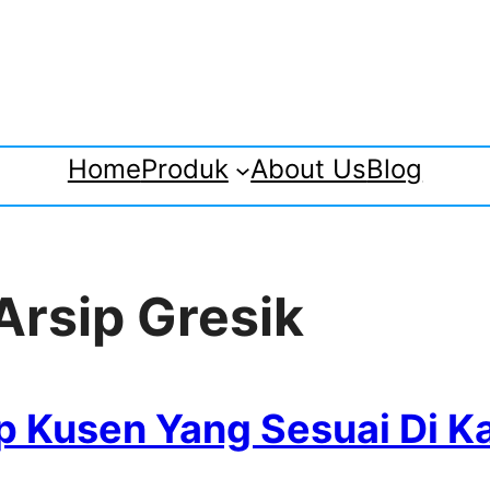
Home
Produk
About Us
Blog
Arsip Gresik
p Kusen Yang Sesuai Di K