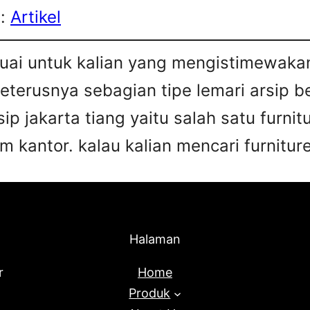
s:
Artikel
esuai untuk kalian yang mengistimewa
 seterusnya sebagian tipe lemari arsip 
sip jakarta tiang yaitu salah satu furn
 kantor. kalau kalian mencari furniture
Halaman
r
Home
Produk