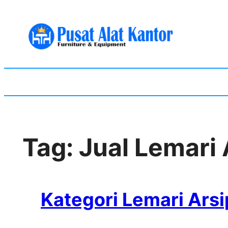
Skip
to
content
Tag:
Jual Lemari 
Kategori Lemari Arsi