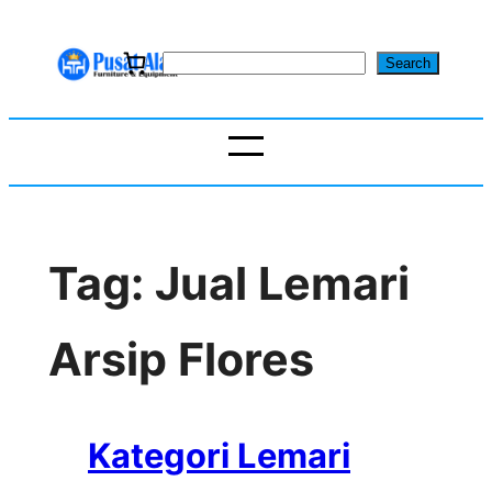
Skip
to
S
Search
content
e
a
r
c
h
Tag:
Jual Lemari
Arsip Flores
Kategori Lemari