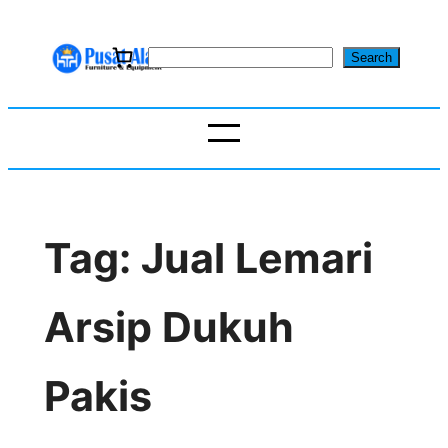
Skip
to
S
Search
content
e
a
r
c
h
Tag:
Jual Lemari
Arsip Dukuh
Pakis