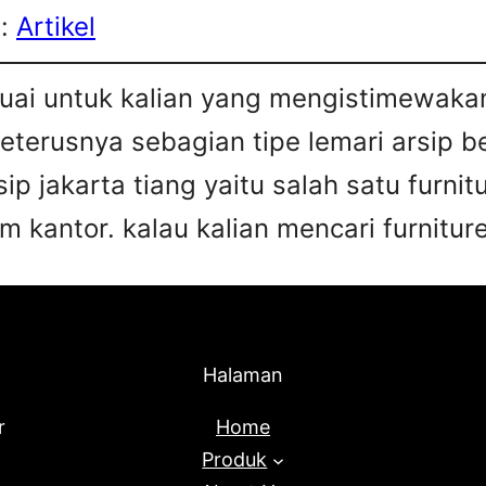
s:
Artikel
esuai untuk kalian yang mengistimewa
 seterusnya sebagian tipe lemari arsip 
sip jakarta tiang yaitu salah satu furn
 kantor. kalau kalian mencari furniture
Halaman
r
Home
Produk