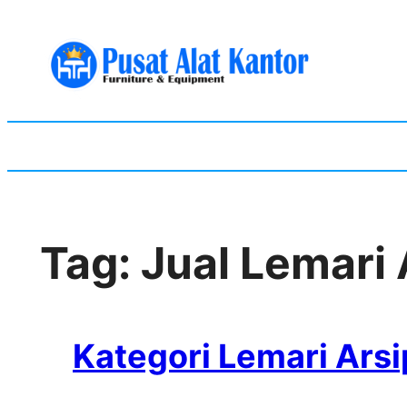
Skip
to
content
Tag:
Jual Lemari 
Kategori Lemari Arsi