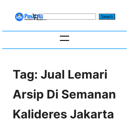
Skip
to
S
Search
content
e
a
r
c
h
Tag:
Jual Lemari
Arsip Di Semanan
Kalideres Jakarta