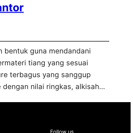
antor
kan bentuk guna mendandani
bermateri tiang yang sesuai
iture terbagus yang sanggup
 dengan nilai ringkas, alkisah…
Follow us