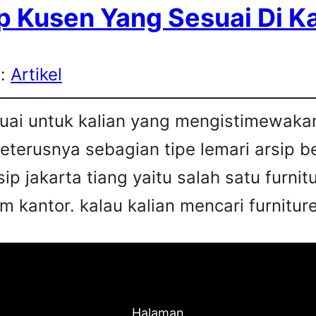
p Kusen Yang Sesuai Di K
s:
Artikel
esuai untuk kalian yang mengistimewa
 seterusnya sebagian tipe lemari arsip 
sip jakarta tiang yaitu salah satu furn
 kantor. kalau kalian mencari furniture
Halaman