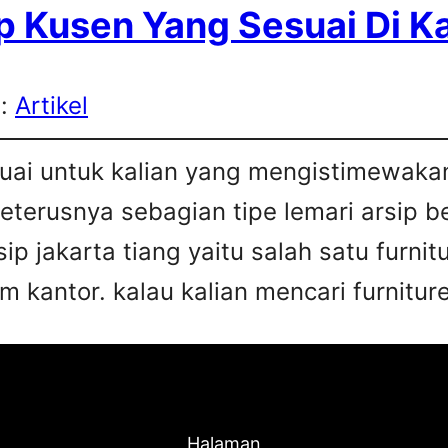
p Kusen Yang Sesuai Di K
s:
Artikel
esuai untuk kalian yang mengistimewa
 seterusnya sebagian tipe lemari arsip 
sip jakarta tiang yaitu salah satu furn
 kantor. kalau kalian mencari furniture
Halaman