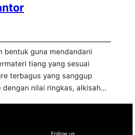
antor
kan bentuk guna mendandani
bermateri tiang yang sesuai
iture terbagus yang sanggup
 dengan nilai ringkas, alkisah…
Follow us