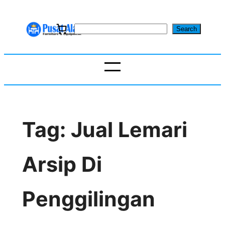
Skip
to
S
Search
content
e
a
r
c
h
Tag:
Jual Lemari
Arsip Di
Penggilingan