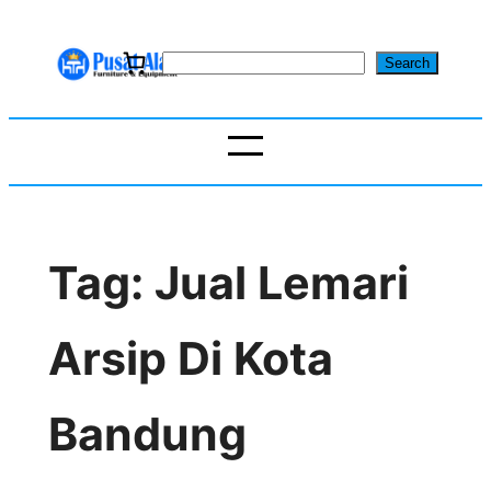
Skip
to
S
Search
content
e
a
r
c
h
Tag:
Jual Lemari
Arsip Di Kota
Bandung