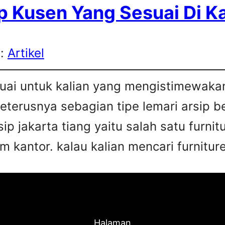
p Kusen Yang Sesuai Di K
s:
Artikel
esuai untuk kalian yang mengistimewa
 seterusnya sebagian tipe lemari arsip 
sip jakarta tiang yaitu salah satu furn
 kantor. kalau kalian mencari furniture
Halaman