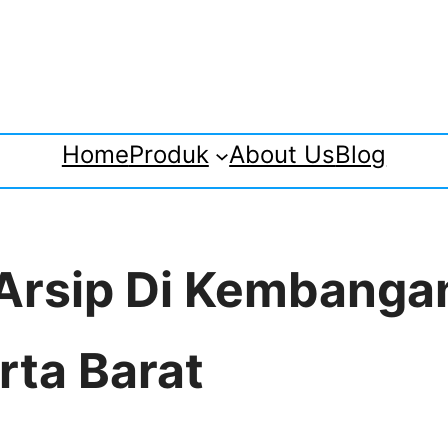
Home
Produk
About Us
Blog
 Arsip Di Kembanga
ta Barat