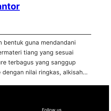
antor
kan bentuk guna mendandani
bermateri tiang yang sesuai
iture terbagus yang sanggup
 dengan nilai ringkas, alkisah…
Follow us