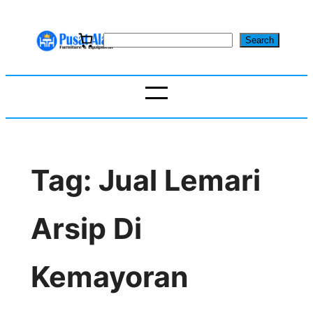
Skip
to
S
Search
content
e
a
r
c
h
Tag:
Jual Lemari
Arsip Di
Kemayoran