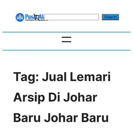
Skip
to
S
Search
content
e
a
r
c
h
Tag:
Jual Lemari
Arsip Di Johar
Baru Johar Baru