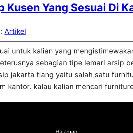
p Kusen Yang Sesuai Di K
s:
Artikel
esuai untuk kalian yang mengistimewa
 seterusnya sebagian tipe lemari arsip 
sip jakarta tiang yaitu salah satu furn
 kantor. kalau kalian mencari furniture
Halaman