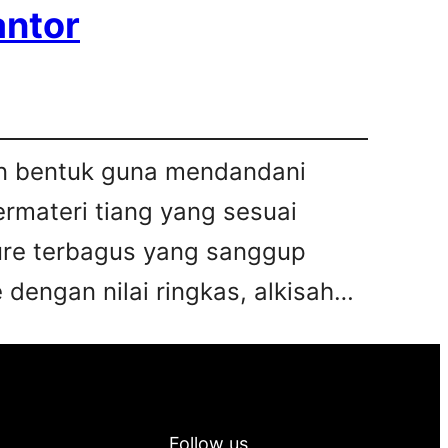
antor
kan bentuk guna mendandani
bermateri tiang yang sesuai
iture terbagus yang sanggup
 dengan nilai ringkas, alkisah…
Follow us