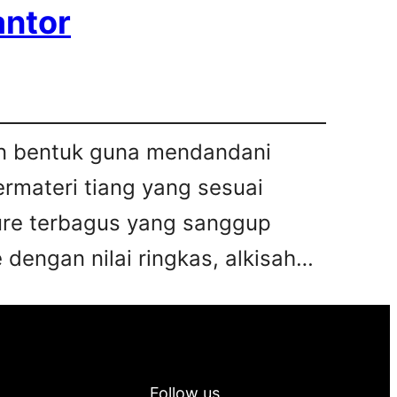
antor
kan bentuk guna mendandani
bermateri tiang yang sesuai
iture terbagus yang sanggup
 dengan nilai ringkas, alkisah…
Follow us