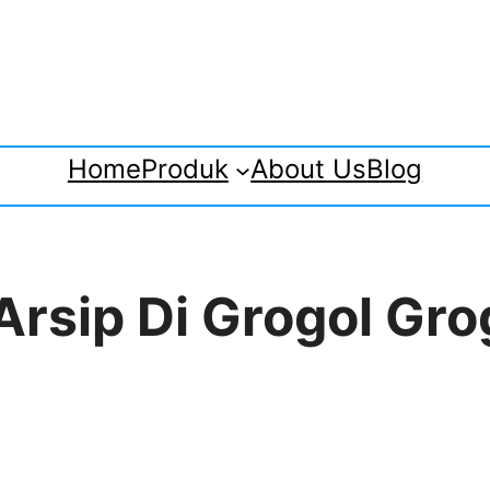
Home
Produk
About Us
Blog
 Arsip Di Grogol Gr