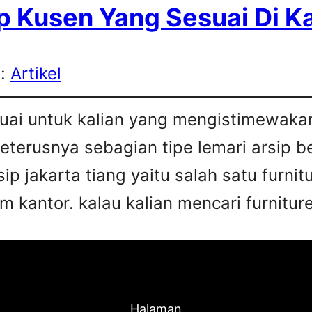
p Kusen Yang Sesuai Di K
s:
Artikel
esuai untuk kalian yang mengistimewa
 seterusnya sebagian tipe lemari arsip 
sip jakarta tiang yaitu salah satu furn
 kantor. kalau kalian mencari furniture
Halaman