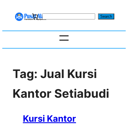
Skip
to
S
Search
content
e
a
r
c
h
Tag:
Jual Kursi
Kantor Setiabudi
Kursi Kantor