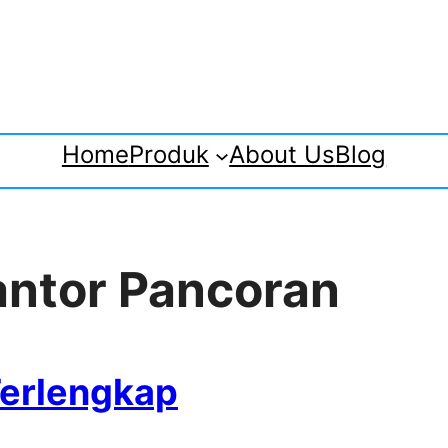
Home
Produk
About Us
Blog
antor Pancoran
Terlengkap