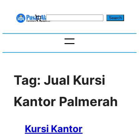
Skip
to
S
Search
content
e
a
r
c
h
Tag:
Jual Kursi
Kantor Palmerah
Kursi Kantor