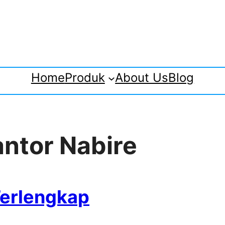
Home
Produk
About Us
Blog
antor Nabire
Terlengkap