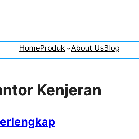
Home
Produk
About Us
Blog
antor Kenjeran
Terlengkap