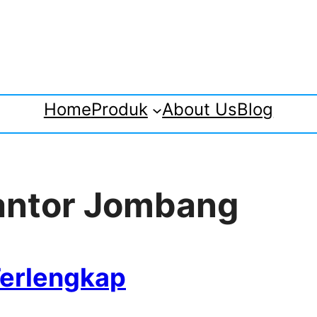
Home
Produk
About Us
Blog
Kantor Jombang
Terlengkap