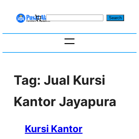
Skip
to
S
Search
content
e
a
r
c
h
Tag:
Jual Kursi
Kantor Jayapura
Kursi Kantor