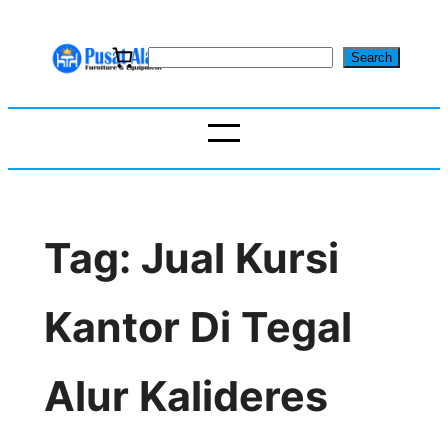
Skip
to
S
Search
content
e
a
r
c
h
Tag:
Jual Kursi
Kantor Di Tegal
Alur Kalideres