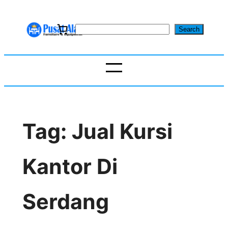
Skip
to
S
Search
content
e
a
r
c
h
Tag:
Jual Kursi
Kantor Di
Serdang