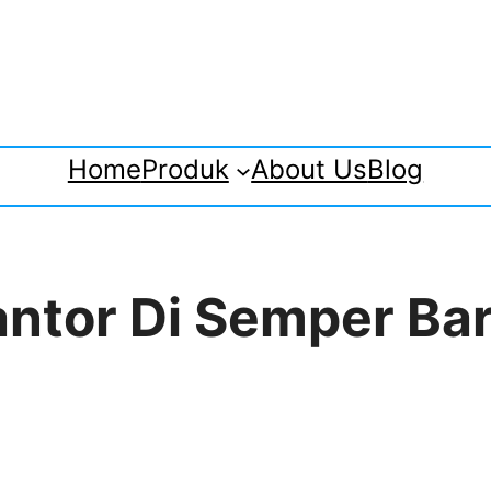
Home
Produk
About Us
Blog
antor Di Semper Bar