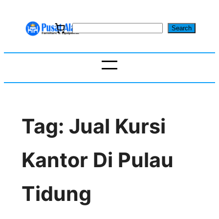
Skip
to
S
Search
content
e
a
r
c
h
Tag:
Jual Kursi
Kantor Di Pulau
Tidung