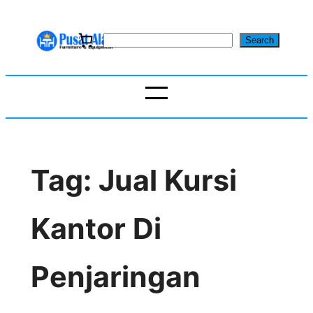
Skip
to
S
Search
content
e
a
r
c
h
Tag:
Jual Kursi
Kantor Di
Penjaringan