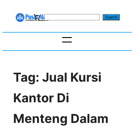
Skip
to
S
Search
content
e
a
r
c
h
Tag:
Jual Kursi
Kantor Di
Menteng Dalam