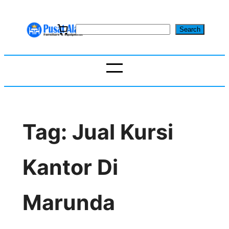
Skip
to
S
Search
content
e
a
r
c
h
Tag:
Jual Kursi
Kantor Di
Marunda