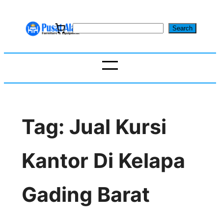
Skip
to
S
Search
content
e
a
r
c
h
Tag:
Jual Kursi
Kantor Di Kelapa
Gading Barat