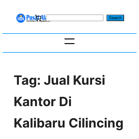
Skip
to
S
Search
content
e
a
r
c
h
Tag:
Jual Kursi
Kantor Di
Kalibaru Cilincing