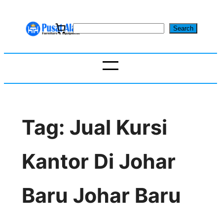
Skip
to
S
Search
content
e
a
r
c
h
Tag:
Jual Kursi
Kantor Di Johar
Baru Johar Baru