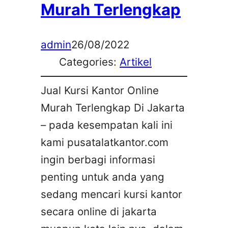
Murah Terlengkap
admin
26/08/2022
Categories:
Artikel
Jual Kursi Kantor Online
Murah Terlengkap Di Jakarta
– pada kesempatan kali ini
kami pusatalatkantor.com
ingin berbagi informasi
penting untuk anda yang
sedang mencari kursi kantor
secara online di jakarta