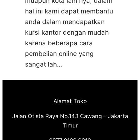
muapun kota lain nya, dalam
hal ini kami dapat membantu
anda dalam mendapatkan
kursi kantor dengan mudah
karena beberapa cara
pembelian online yang
sangat lah…
Alamat Toko
Jalan Otista Raya No.143 Cawang – Jakarta
Timur