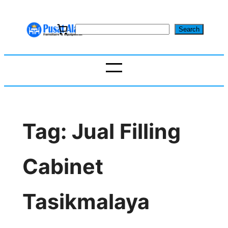
Skip
to
S
Search
content
e
a
r
c
h
Tag:
Jual Filling
Cabinet
Tasikmalaya