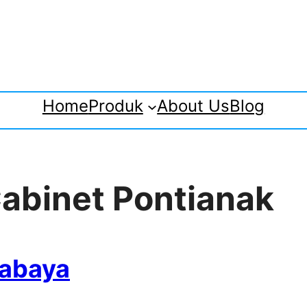
Home
Produk
About Us
Blog
 Cabinet Pontianak
rabaya