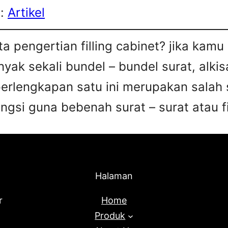
s:
Artikel
a pengertian filling cabinet? jika kam
ak sekali bundel – bundel surat, alkis
perlengkapan satu ini merupakan salah 
gsi guna bebenah surat – surat atau fi
Halaman
r
Home
Produk