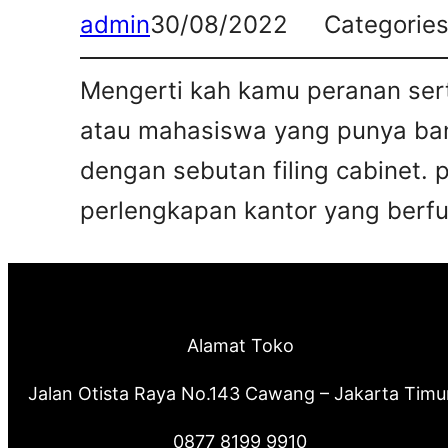
admin
30/08/2022
Categorie
Mengerti kah kamu peranan sert
atau mahasiswa yang punya bany
dengan sebutan filing cabinet. 
perlengkapan kantor yang berfun
Alamat Toko
Jalan Otista Raya No.143 Cawang – Jakarta Timu
0877 8199 9910