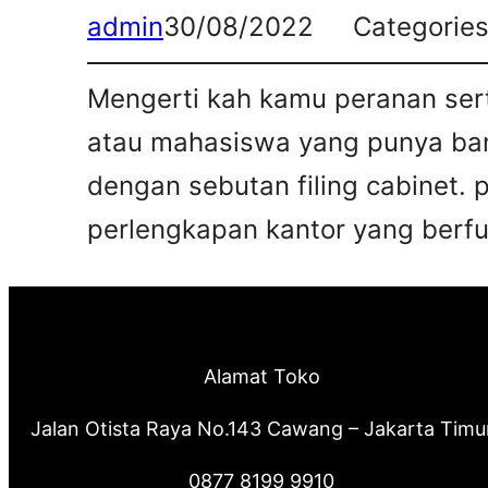
admin
30/08/2022
Categorie
Mengerti kah kamu peranan sert
atau mahasiswa yang punya bany
dengan sebutan filing cabinet. 
perlengkapan kantor yang berfun
Alamat Toko
Jalan Otista Raya No.143 Cawang – Jakarta Timu
0877 8199 9910