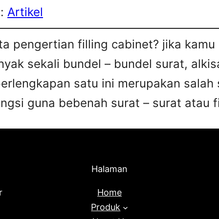
s:
Artikel
a pengertian filling cabinet? jika kam
ak sekali bundel – bundel surat, alkis
perlengkapan satu ini merupakan salah 
gsi guna bebenah surat – surat atau fi
Halaman
r
Home
Produk