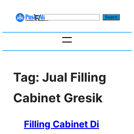
Skip
to
S
Search
content
e
a
r
c
h
Tag:
Jual Filling
Cabinet Gresik
Filling Cabinet Di