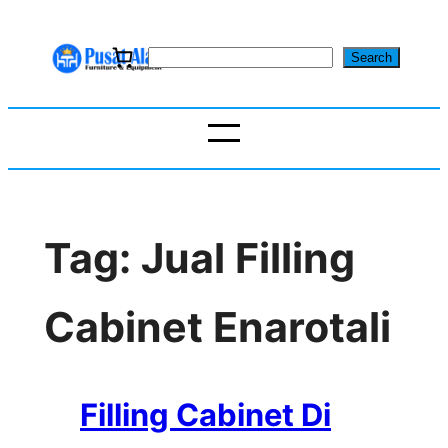
Skip
to
S
Search
content
e
a
r
c
h
Tag:
Jual Filling
Cabinet Enarotali
Filling Cabinet Di