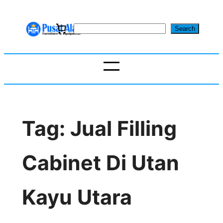
Skip
to
S
Search
content
e
a
r
c
h
Tag:
Jual Filling
Cabinet Di Utan
Kayu Utara