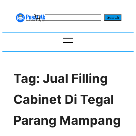
Skip
to
S
Search
content
e
a
r
c
h
Tag:
Jual Filling
Cabinet Di Tegal
Parang Mampang