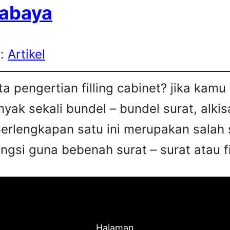
rabaya
s:
Artikel
a pengertian filling cabinet? jika kam
ak sekali bundel – bundel surat, alkis
perlengkapan satu ini merupakan salah 
gsi guna bebenah surat – surat atau fi
Halaman