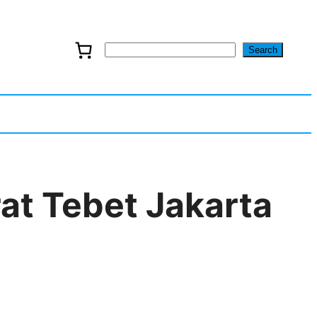
Search
S
e
a
r
c
rat Tebet Jakarta
h