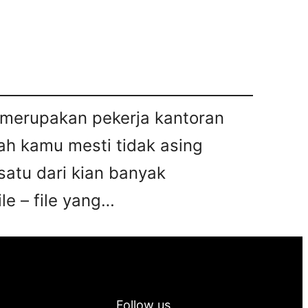
u merupakan pekerja kantoran
ah kamu mesti tidak asing
satu dari kian banyak
le – file yang…
Follow us