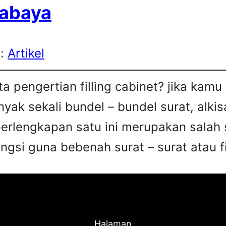
rabaya
s:
Artikel
a pengertian filling cabinet? jika kam
ak sekali bundel – bundel surat, alkis
perlengkapan satu ini merupakan salah 
gsi guna bebenah surat – surat atau fi
Halaman