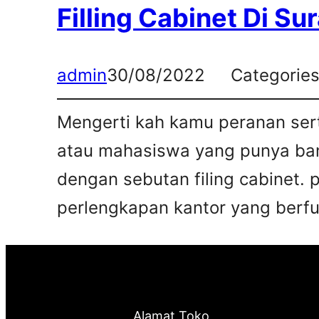
Filling Cabinet Di Su
admin
30/08/2022
Categorie
Mengerti kah kamu peranan sert
atau mahasiswa yang punya bany
dengan sebutan filing cabinet. 
perlengkapan kantor yang berfun
Alamat Toko