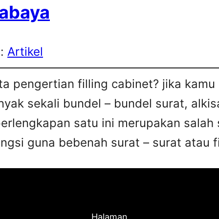
rabaya
s:
Artikel
a pengertian filling cabinet? jika kam
ak sekali bundel – bundel surat, alkis
perlengkapan satu ini merupakan salah 
gsi guna bebenah surat – surat atau fi
Halaman