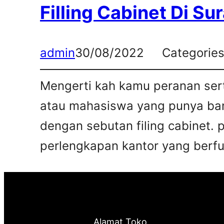
Filling Cabinet Di Su
admin
30/08/2022
Categorie
Mengerti kah kamu peranan sert
atau mahasiswa yang punya bany
dengan sebutan filing cabinet. 
perlengkapan kantor yang berfun
Alamat Toko