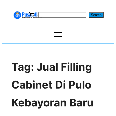
Skip
to
S
Search
content
e
a
r
c
h
Tag:
Jual Filling
Cabinet Di Pulo
Kebayoran Baru